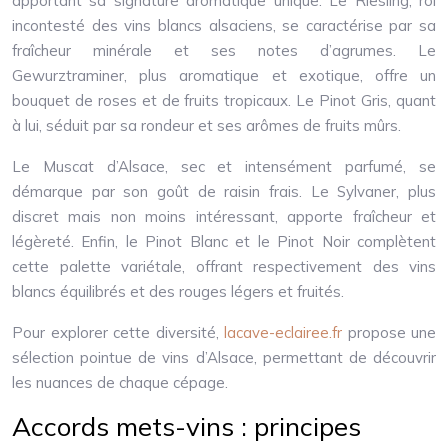
apportant sa signature aromatique unique. Le Riesling, roi
incontesté des vins blancs alsaciens, se caractérise par sa
fraîcheur minérale et ses notes d’agrumes. Le
Gewurztraminer, plus aromatique et exotique, offre un
bouquet de roses et de fruits tropicaux. Le Pinot Gris, quant
à lui, séduit par sa rondeur et ses arômes de fruits mûrs.
Le Muscat d’Alsace, sec et intensément parfumé, se
démarque par son goût de raisin frais. Le Sylvaner, plus
discret mais non moins intéressant, apporte fraîcheur et
légèreté. Enfin, le Pinot Blanc et le Pinot Noir complètent
cette palette variétale, offrant respectivement des vins
blancs équilibrés et des rouges légers et fruités.
Pour explorer cette diversité,
lacave-eclairee.fr
propose une
sélection pointue de vins d’Alsace, permettant de découvrir
les nuances de chaque cépage.
Accords mets-vins : principes