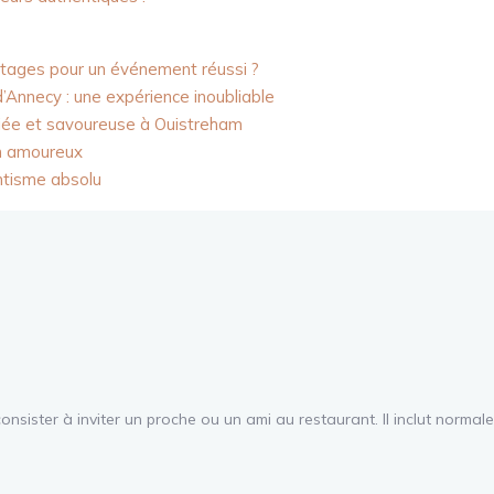
antages pour un événement réussi ?
’Annecy : une expérience inoubliable
riée et savoureuse à Ouistreham
on amoureux
antisme absolu
sister à inviter un proche ou un ami au restaurant. Il inclut norma