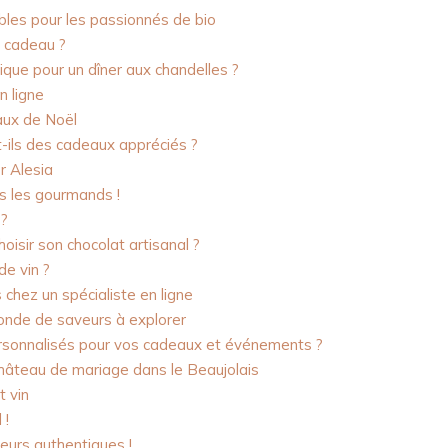
les pour les passionnés de bio
n cadeau ?
que pour un dîner aux chandelles ?
n ligne
aux de Noël
t-ils des cadeaux appréciés ?
r Alesia
us les gourmands !
 ?
sir son chocolat artisanal ?
de vin ?
 chez un spécialiste en ligne
monde de saveurs à explorer
ersonnalisés pour vos cadeaux et événements ?
château de mariage dans le Beaujolais
t vin
 !
veurs authentiques !