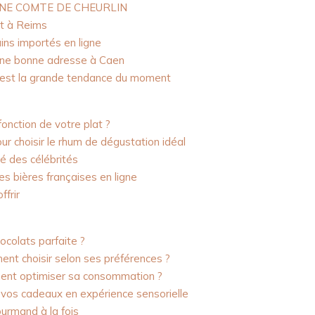
NE COMTE DE CHEURLIN
t à Reims
ins importés en ligne
r une bonne adresse à Caen
e est la grande tendance du moment
fonction de votre plat ?
ur choisir le rhum de dégustation idéal
é des célébrités
es bières françaises en ligne
frir
colats parfaite ?
nt choisir selon ses préférences ?
ment optimiser sa consommation ?
 vos cadeaux en expérience sensorielle
ourmand à la fois